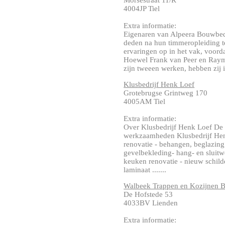
Morsestraat 11/R
4004JP Tiel
Extra informatie:
Eigenaren van Alpeera Bouwbed
deden na hun timmeropleiding te
ervaringen op in het vak, voorda
Hoewel Frank van Peer en Raym
zijn tweeen werken, hebben zij i
Klusbedrijf Henk Loef
Grotebrugse Grintweg 170
4005AM Tiel
Extra informatie:
Over Klusbedrijf Henk Loef De l
werkzaamheden Klusbedrijf Henk
renovatie - behangen, beglazing
gevelbekleding- hang- en sluitw
keuken renovatie - nieuw schild
laminaat .......
Walbeek Trappen en Kozijnen 
De Hofstede 53
4033BV Lienden
Extra informatie: