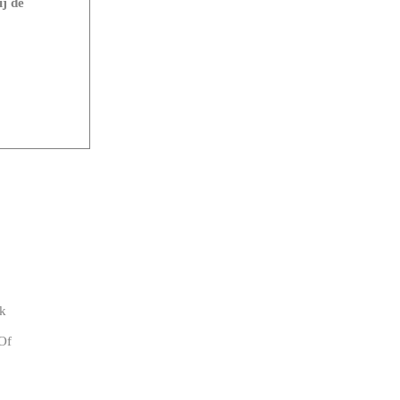
ij de
ok
 Of