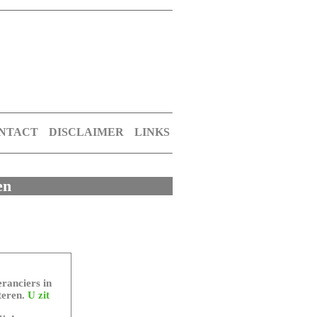
NTACT
DISCLAIMER
LINKS
en
ranciers in
teren.
U zit