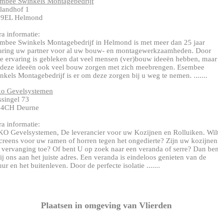
mbee Swinkels Montagebedrijf
landhof 1
09EL Helmond
ra informatie:
mbee Swinkels Montagebedrijf in Helmond is met meer dan 25 jaar
aring uw partner voor al uw bouw- en montagewerkzaamheden. Door
e ervaring is gebleken dat veel mensen (ver)bouw ideeën hebben, maar
 deze ideeën ook veel bouw zorgen met zich meebrengen. Esembee
nkels Montagebedrijf is er om deze zorgen bij u weg te nemen. .......
o Gevelsystemen
issingel 73
54CH Deurne
ra informatie:
O Gevelsystemen, De leverancier voor uw Kozijnen en Rolluiken. Wil
creens voor uw ramen of horren tegen het ongedierte? Zijn uw kozijnen
 vervanging toe? Of bent U op zoek naar een veranda of serre? Dan ben
ij ons aan het juiste adres. Een veranda is eindeloos genieten van de
uur en het buitenleven. Door de perfecte isolatie .......
Plaatsen in omgeving van Vlierden