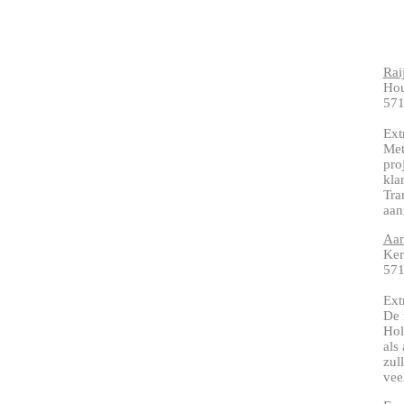
Rai
Hou
57
Ext
Met
pro
kla
Tra
aan
Aan
Ker
57
Ext
De 
Hol
als
zul
vee