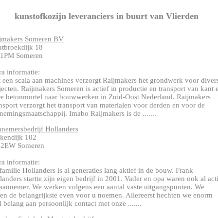
kunstofkozijn leveranciers in buurt van Vlierden
jmakers Someren BV
tbroekdijk 18
11PM Someren
ra informatie:
 een scala aan machines verzorgt Raijmakers het grondwerk voor diver
jecten. Raijmakers Someren is actief in productie en transport van kant 
re betonmortel naar bouwwerken in Zuid-Oost Nederland. Raijmakers
nsport verzorgt het transport van materialen voor derden en voor de
nemingsmaatschappij. Imabo Raijmakers is de .......
nemersbedrijf Hollanders
kendijk 102
12EW Someren
ra informatie:
familie Hollanders is al generaties lang aktief in de bouw. Frank
landers startte zijn eigen bedrijf in 2001. Vader en opa waren ook al act
 aannemer. We werken volgens een aantal vaste uitgangspunten. We
len de belangrijkste even voor u noemen. Allereerst hechten we enorm
l belang aan persoonlijk contact met onze .......