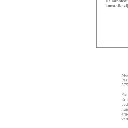
De aanbiedin
kunstofkozij
M&
Pas
575
Ext
Er 
bed
hun
erg
ver