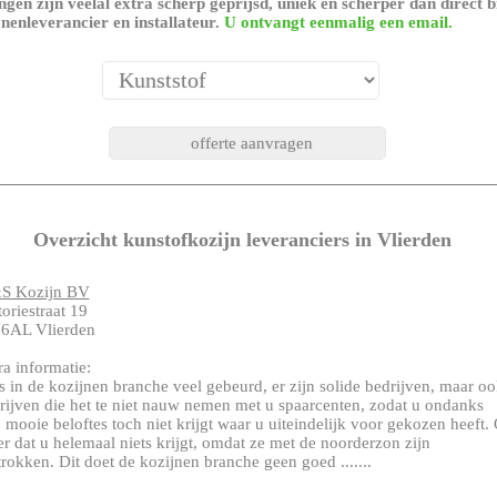
gen zijn veelal extra scherp geprijsd, uniek en scherper dan direct b
nenleverancier en installateur.
U ontvangt eenmalig een email.
Overzicht kunstofkozijn leveranciers in Vlierden
S Kozijn BV
toriestraat 19
6AL Vlierden
ra informatie:
is in de kozijnen branche veel gebeurd, er zijn solide bedrijven, maar o
rijven die het te niet nauw nemen met u spaarcenten, zodat u ondanks
 mooie beloftes toch niet krijgt waar u uiteindelijk voor gekozen heeft.
er dat u helemaal niets krijgt, omdat ze met de noorderzon zijn
trokken. Dit doet de kozijnen branche geen goed .......