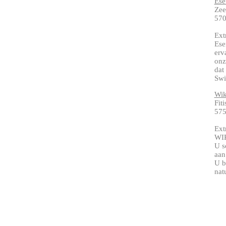
Ese
Zee
57
Ext
Ese
erv
onz
dat
Swi
Wik
Fit
57
Ext
WIK
U s
aan
U b
nat