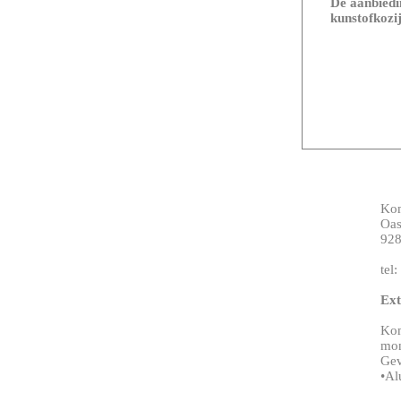
De aanbiedin
kunstofkozij
Ko
Oas
928
tel
Ext
Kom
mon
Gev
•Al