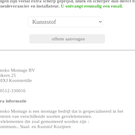
gen zijn veelal extra scherp geprijsd, uniek en scherper dan direct b
nenleverancier en installateur.
U ontvangt eenmalig een email.
moko Montage BV
tkern 25
8XJ Kootstertille
: 0512-330016
ra informatie
oko Montage is een montage bedrijf dat is gespecialiseerd in het
teren van verschillende soorten gevelelementen.
elelementen die zoal gemonteerd worden zijn :
uminium-, Staal- en Kunstof Kozijnen