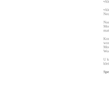
•Al
•Al
Ned
Naa
Mon
mat
Kom
won
Mon
Won
U k
kle
Spe