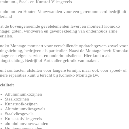
uminium-, Staal- en Kunstof Vliesgevels
uminium- en Houten Vouwwanden voor een gerenommeerd bedrijf uit
erland
st de bovengenoemde gevelelementen levert en monteert Komoko
tage: goten, windveren en gevelbekleding van onderhouds arme
erialen.
oko Montage monteert voor verschillende opdrachtgevers zowel voor
ingstichting, bedrijven als particulier. Naast de Montage heeft Komoko
tage een eigen service- en onderhoudsdienst. Hier kunt u als
ingstichting, Bedrijf of Particulier gebruik van maken.
unt contracten afsluiten voor langere termijn, maar ook voor spoed- of
inere reparaties kunt u terecht bij Komoko Montage Bv.
cialiteit
Alluminiumkozijnen
Staalkozijnen
Kunststofkozijnen
Aluminiumvliesgevels
Staalvliesgevels
Kunststofvliesgevels
aluminiumvouwwanden
Houtenvouwwanden