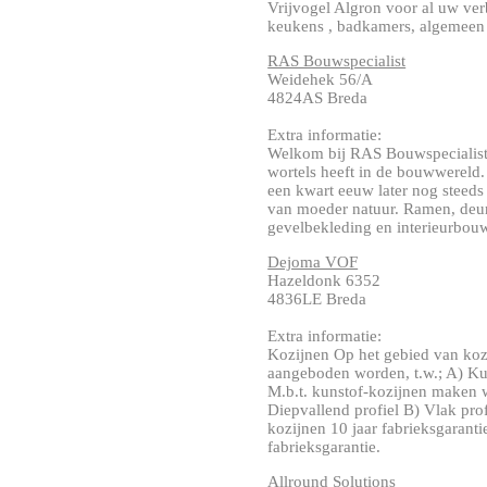
Vrijvogel Algron voor al uw ve
keukens , badkamers, algemeen
RAS Bouwspecialist
Weidehek 56/A
4824AS Breda
Extra informatie:
Welkom bij RAS Bouwspecialist W
wortels heeft in de bouwwereld.
een kwart eeuw later nog steeds
van moeder natuur. Ramen, deur
gevelbekleding en interieurbouw
Dejoma VOF
Hazeldonk 6352
4836LE Breda
Extra informatie:
Kozijnen Op het gebied van koz
aangeboden worden, t.w.; A) K
M.b.t. kunstof-kozijnen maken wi
Diepvallend profiel B) Vlak prof
kozijnen 10 jaar fabrieksgaranti
fabrieksgarantie.
Allround Solutions