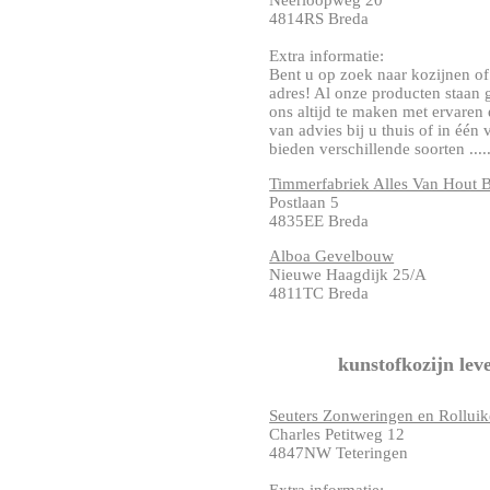
Neerloopweg 20
4814RS Breda
Extra informatie:
Bent u op zoek naar kozijnen of 
adres! Al onze producten staan g
ons altijd te maken met ervaren
van advies bij u thuis of in éé
bieden verschillende soorten .....
Timmerfabriek Alles Van Hout 
Postlaan 5
4835EE Breda
Alboa Gevelbouw
Nieuwe Haagdijk 25/A
4811TC Breda
kunstofkozijn lev
Seuters Zonweringen en Rollui
Charles Petitweg 12
4847NW Teteringen