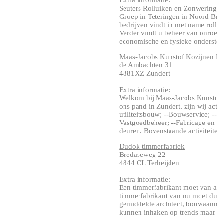
Extra informatie:
Seuters Rolluiken en Zonwering
Groep in Teteringen in Noord Bra
bedrijven vindt in met name rol
Verder vindt u beheer van onr
economische en fysieke onderst
Maas-Jacobs Kunstof Kozijnen
de Ambachten 31
4881XZ Zundert
Extra informatie:
Welkom bij Maas-Jacobs Kunsto
ons pand in Zundert, zijn wij ac
utiliteitsbouw; --Bouwservice; 
Vastgoedbeheer; --Fabricage en
deuren. Bovenstaande activiteiten 
Dudok timmerfabriek
Bredaseweg 22
4844 CL Terheijden
Extra informatie:
Een timmerfabrikant moet van a
timmerfabrikant van nu moet dus
gemiddelde architect, bouwaanne
kunnen inhaken op trends maar h