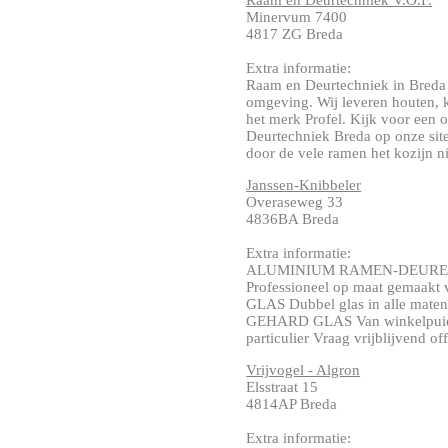
Raam en Deurtechniek V.O.F.
Minervum 7400
4817 ZG Breda
Extra informatie:
Raam en Deurtechniek in Breda 
omgeving. Wij leveren houten, 
het merk Profel. Kijk voor een 
Deurtechniek Breda op onze site
door de vele ramen het kozijn nie
Janssen-Knibbeler
Overaseweg 33
4836BA Breda
Extra informatie:
ALUMINIUM RAMEN-DEUREN Alu
Professioneel op maat gemaakt 
GLAS Dubbel glas in alle maten 
GEHARD GLAS Van winkelpuien t
particulier Vraag vrijblijvend offer
Vrijvogel - Algron
Elsstraat 15
4814AP Breda
Extra informatie: