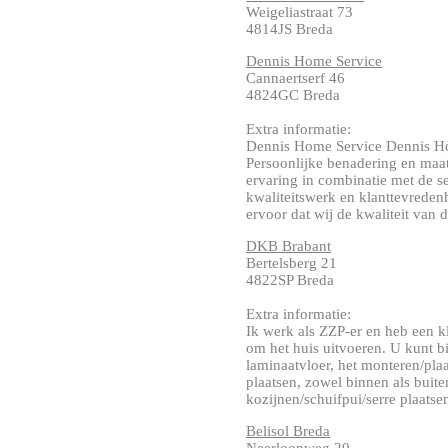
Weigeliastraat 73
4814JS Breda
Dennis Home Service
Cannaertserf 46
4824GC Breda
Extra informatie:
Dennis Home Service Dennis Hom
Persoonlijke benadering en maat
ervaring in combinatie met de s
kwaliteitswerk en klanttevrede
ervoor dat wij de kwaliteit van d
DKB Brabant
Bertelsberg 21
4822SP Breda
Extra informatie:
Ik werk als ZZP-er en heb een kl
om het huis uitvoeren. U kunt b
laminaatvloer, het monteren/pl
plaatsen, zowel binnen als buit
kozijnen/schuifpui/serre plaatse
Belisol Breda