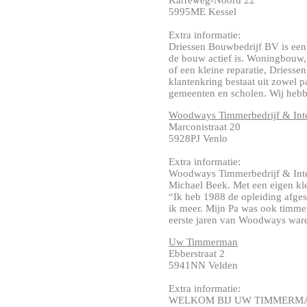
Karreweg-Noord 22
5995ME Kessel
Extra informatie:
Driessen Bouwbedrijf BV is een 
de bouw actief is. Woningbouw,
of een kleine reparatie, Driess
klantenkring bestaat uit zowel pa
gemeenten en scholen. Wij hebbe
Woodways Timmerbedrijf & Int
Marconistraat 20
5928PJ Venlo
Extra informatie:
Woodways Timmerbedrijf & Inter
Michael Beek. Met een eigen kle
“Ik heb 1988 de opleiding afgesl
ik meer. Mijn Pa was ook timmer
eerste jaren van Woodways waren 
Uw Timmerman
Ebberstraat 2
5941NN Velden
Extra informatie:
WELKOM BIJ UW TIMMERMA