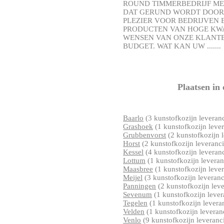
ROUND TIMMERBEDRIJF MET
DAT GERUND WORDT DOOR
PLEZIER VOOR BEDRIJVEN 
PRODUCTEN VAN HOGE KWAL
WENSEN VAN ONZE KLANTE
BUDGET. WAT KAN UW .......
Plaatsen in
Baarlo
(3 kunstofkozijn leveranc
Grashoek
(1 kunstofkozijn lever
Grubbenvorst
(2 kunstofkozijn l
Horst
(2 kunstofkozijn leveranci
Kessel
(4 kunstofkozijn leveranc
Lottum
(1 kunstofkozijn leveran
Maasbree
(1 kunstofkozijn lever
Meijel
(3 kunstofkozijn leveranc
Panningen
(2 kunstofkozijn leve
Sevenum
(1 kunstofkozijn lever
Tegelen
(1 kunstofkozijn levera
Velden
(1 kunstofkozijn leveran
Venlo
(9 kunstofkozijn leveranci