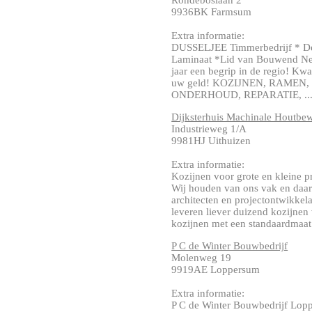
Rondeboslaan 2
9936BK Farmsum
Extra informatie:
DUSSELJEE Timmerbedrijf * De
Laminaat *Lid van Bouwend Ned
jaar een begrip in de regio! Kw
uw geld! KOZIJNEN, RAME
ONDERHOUD, REPARATIE, ....
Dijksterhuis Machinale Houtbew
Industrieweg 1/A
9981HJ Uithuizen
Extra informatie:
Kozijnen voor grote en kleine pro
Wij houden van ons vak en daaro
architecten en projectontwikkel
leveren liever duizend kozijnen
kozijnen met een standaardmaat.
P C de Winter Bouwbedrijf
Molenweg 19
9919AE Loppersum
Extra informatie:
P C de Winter Bouwbedrijf Lop