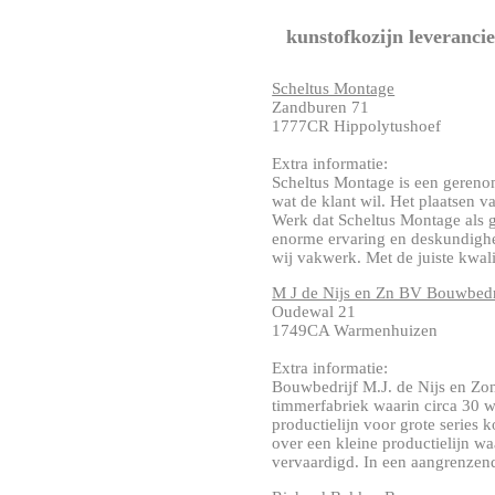
kunstofkozijn leveranci
Scheltus Montage
Zandburen 71
1777CR Hippolytushoef
Extra informatie:
Scheltus Montage is een geren
wat de klant wil. Het plaatsen v
Werk dat Scheltus Montage als 
enorme ervaring en deskundighe
wij vakwerk. Met de juiste kwalite
M J de Nijs en Zn BV Bouwbedr
Oudewal 21
1749CA Warmenhuizen
Extra informatie:
Bouwbedrijf M.J. de Nijs en Z
timmerfabriek waarin circa 30 
productielijn voor grote series 
over een kleine productielijn w
vervaardigd. In een aangrenzende 