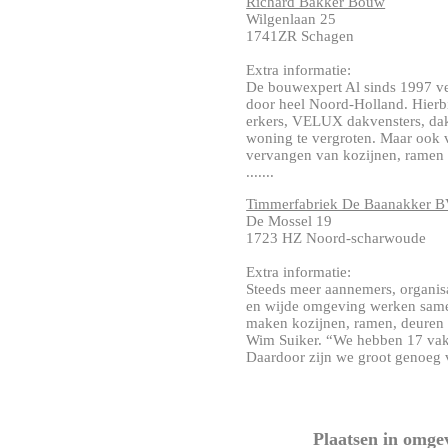
Richard Bakker Bouw
Wilgenlaan 25
1741ZR Schagen
Extra informatie:
De bouwexpert Al sinds 1997 
door heel Noord-Holland. Hierb
erkers, VELUX dakvensters, da
woning te vergroten. Maar ook
vervangen van kozijnen, ramen 
.......
Timmerfabriek De Baanakker 
De Mossel 19
1723 HZ Noord-scharwoude
Extra informatie:
Steeds meer aannemers, organis
en wijde omgeving werken same
maken kozijnen, ramen, deuren 
Wim Suiker. “We hebben 17 va
Daardoor zijn we groot genoeg vo
Plaatsen in omge