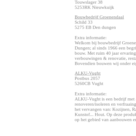
Touwslager 38
5253RK Nieuwkuijk
Bouwbedrijf Groenendaal
Schild 33
5275 EB Den dungen
Extra informatie:
Welkom bij bouwbedrijf Groene
Dungen; al sinds 1966 een begri
bouw. Met ruim 40 jaar ervaring
verbouwingen & renovatie, rest
Bovendien bouwen wij onder eig
ALKU-Vught
Postbus 2057
5260CB Vught
Extra informatie:
ALKU-Vught is een bedrijf met a
renoveren/isoleren en verfraain
het vervangen van: Kozijnen, R
Kunstof... Hout. Op deze produk
op het gebied van aanbouwen en 