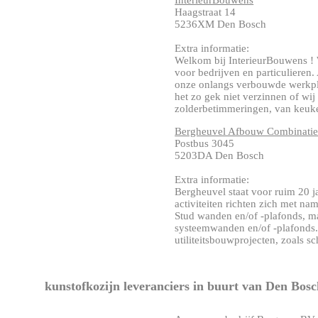
InterieurBouwens
Haagstraat 14
5236XM Den Bosch
Extra informatie:
Welkom bij InterieurBouwens ! W
voor bedrijven en particulieren
onze onlangs verbouwde werkpla
het zo gek niet verzinnen of wi
zolderbetimmeringen, van keuken 
Bergheuvel Afbouw Combinati
Postbus 3045
5203DA Den Bosch
Extra informatie:
Bergheuvel staat voor ruim 20 j
activiteiten richten zich met n
Stud wanden en/of -plafonds, m
systeemwanden en/of -plafonds.
utiliteitsbouwprojecten, zoals sc
kunstofkozijn leveranciers in buurt van Den Bosc