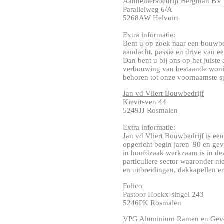
Aannemersbedrijf Bergman BV
Parallelweg 6/A
5268AW Helvoirt
Extra informatie:
Bent u op zoek naar een bouwbed
aandacht, passie en drive van e
Dan bent u bij ons op het juist
verbouwing van bestaande wonin
behoren tot onze voornaamste spec
Jan vd Vliert Bouwbedrijf
Kievitsven 44
5249JJ Rosmalen
Extra informatie:
Jan vd Vliert Bouwbedrijf is e
opgericht begin jaren '90 en gev
in hoofdzaak werkzaam is in dez
particuliere sector waaronder n
en uitbreidingen, dakkapellen en
Folico
Pastoor Hoekx-singel 243
5246PK Rosmalen
VPG Aluminium Ramen en Geve