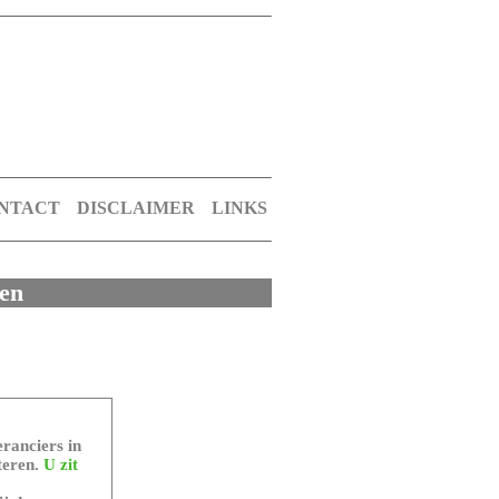
NTACT
DISCLAIMER
LINKS
len
ranciers in
teren.
U zit