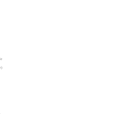
de
e)