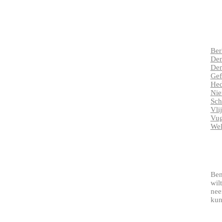
Ber
Den
Den
Gef
Hed
Nie
Sch
Vli
Vug
Wel
Ben
wil
nee
kun