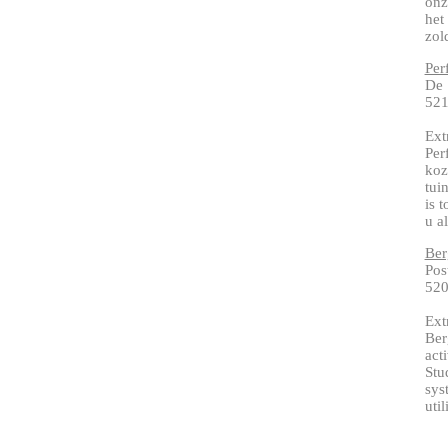
onz
het
zol
Per
De 
52
Ext
Per
koz
tui
is 
u al
Ber
Pos
52
Ext
Ber
act
Stu
sys
uti