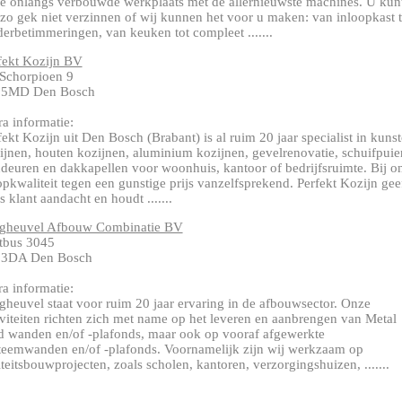
e onlangs verbouwde werkplaats met de allernieuwste machines. U kun
 zo gek niet verzinnen of wij kunnen het voor u maken: van inloopkast t
derbetimmeringen, van keuken tot compleet .......
fekt Kozijn BV
Schorpioen 9
15MD Den Bosch
ra informatie:
fekt Kozijn uit Den Bosch (Brabant) is al ruim 20 jaar specialist in kunst
ijnen, houten kozijnen, aluminium kozijnen, gevelrenovatie, schuifpuie
ndeuren en dakkapellen voor woonhuis, kantoor of bedrijfsruimte. Bij o
topkwaliteit tegen een gunstige prijs vanzelfsprekend. Perfekt Kozijn gee
s klant aandacht en houdt .......
gheuvel Afbouw Combinatie BV
tbus 3045
03DA Den Bosch
ra informatie:
gheuvel staat voor ruim 20 jaar ervaring in de afbouwsector. Onze
iviteiten richten zich met name op het leveren en aanbrengen van Metal
d wanden en/of -plafonds, maar ook op vooraf afgewerkte
teemwanden en/of -plafonds. Voornamelijk zijn wij werkzaam op
liteitsbouwprojecten, zoals scholen, kantoren, verzorgingshuizen, .......