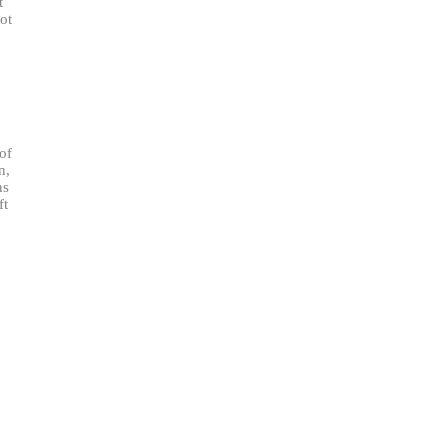
t
ot
of
n,
ns
ft