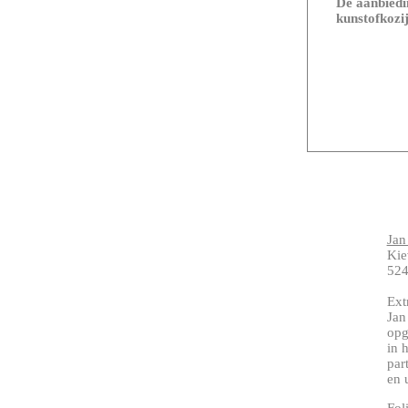
De aanbiedin
kunstofkozij
Jan
Kie
524
Ext
Jan
opg
in 
par
en 