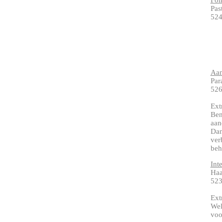
Fol
Pas
524
Aan
Par
526
Ext
Ben
aan
Dan
ver
beh
Int
Haa
52
Ext
Wel
voo