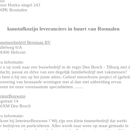
ico
toor Hoekx-singel 243
6PK Rosmalen
kunstofkozijn leveranciers in buurt van Rosmalen
nemersbedrijf Bergman BV
allelweg 6/A
8AW Helvoirt
ra informatie:
t u op zoek naar een bouwbedrijf in de regio Den Bosch - Tilburg met 
dacht, passie en drive van een degelijk familiebedrijf met vakmensen?
 bent u bij ons op het juiste adres. Geheel nieuwbouw project of (gehel
bouwing van bestaande woningen met al dan niet uitbreiding ervan
oren tot onze voornaamste specialiteiten. .......
erieurBouwens
gstraat 14
36XM Den Bosch
ra informatie:
kom bij InterieurBouwens ! Wij zijn een klein timmerbedrijf dat werkt
r bedrijven en particulieren. Alles wordt naar wens op maat gemaakt in