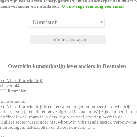
gen zijn veelal extra scherp geprijsd, uniek en scherper dan direct b
nenleverancier en installateur.
U ontvangt eenmalig een email.
Overzicht kunstofkozijn leveranciers in Rosmalen
 vd Vliert Bouwbedrijf
vitsven 44
9JJ Rosmalen
ra informatie:
 vd Vliert Bouwbedrijf is een ervaren en gerenommeerd bouwbedrijf,
ericht begin jaren '90 en gevestigd in Rosmalen. Wij zijn een bedrijf dat
hoofdzaak werkzaam is in deze regio en veel ervaring heeft in de
ticuliere sector waaronder nieuwbouw in vrijstaande sector, verbouwing
uitbreidingen, dakkapellen en dakopbouwen, .......