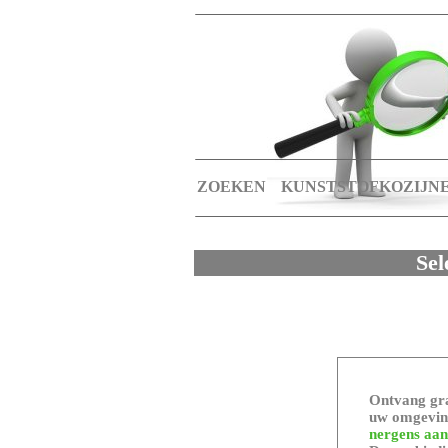
ZOEKEN
KUNSTSTOFKOZIJN
Sel
Ontvang gra
uw omgeving
nergens aan