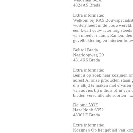
Weidehek 56/A
4824AS Breda
Extra informatie:
Welkom bij RAS Bouwspecialist W
wortels heeft in de bouwwereld.
een kwart eeuw later nog steeds
van moeder natuur. Ramen, deur
gevelbekleding en interieurbouw
Belisol Breda
Neerloopweg 20
4814RS Breda
Extra informatie:
Bent u op zoek naar kozijnen of 
adres! Al onze producten staan g
ons altijd te maken met ervaren
van advies bij u thuis of in éé
bieden verschillende soorten .....
Dejoma VOF
Hazeldonk 6352
4836LE Breda
Extra informatie:
Kozijnen Op het gebied van koz