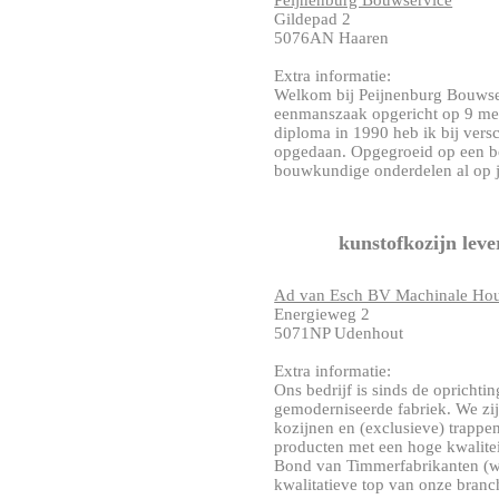
Peijnenburg Bouwservice
Gildepad 2
5076AN Haaren
Extra informatie:
Welkom bij Peijnenburg Bouwse
eenmanszaak opgericht op 9 me
diploma in 1990 heb ik bij vers
opgedaan. Opgegroeid op een b
bouwkundige onderdelen al op jo
kunstofkozijn lev
Ad van Esch BV Machinale Ho
Energieweg 2
5071NP Udenhout
Extra informatie:
Ons bedrijf is sinds de oprichti
gemoderniseerde fabriek. We zijn
kozijnen en (exclusieve) trappen
producten met een hoge kwaliteit
Bond van Timmerfabrikanten (ww
kwalitatieve top van onze branc