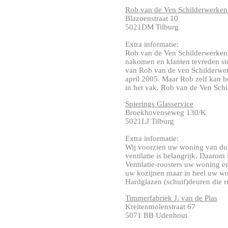
Rob van de Ven Schilderwerken
Blazoenstraat 10
5021DM Tilburg
Extra informatie:
Rob van de Ven Schilderwerken. 
nakomen en klanten tevreden stel
van Rob van de ven Schilderwerk
april 2005. Maar Rob zelf kan 
in het vak. Rob van de Ven Schil
Spierings Glasservice
Broekhovenseweg 130/K
5021LJ Tilburg
Extra informatie:
Wij voorzien uw woning van dub
ventilatie is belangrijk. Daarom
Ventilatie-roosters uw woning e
uw kozijnen maar in heel uw won
Hardglazen (schuif)deuren die rui
Timmerfabriek J. van de Plas
Kreitenmolenstraat 67
5071 BB Udenhout