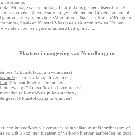
ra informatie:
oko Montage is een montage bedrijf dat is gespecialiseerd in het
teren van verschillende soorten gevelelementen. Gevelelementen die
l gemonteerd worden zijn : •Aluminium-, Staal- en Kunstof Kozijnen
uminium-, Staal- en Kunstof Vliesgevels •Aluminium- en Houten
wwanden voor een gerenommeerd bedrijf uit .......
Plaatsen in omgeving van Noordbergum
tenpost
(2 kunstofkozijn leveranciers)
mwoude
(1 kunstofkozijn leverancier)
llum
(3 kunstofkozijn leveranciers)
lumerzwaag
(2 kunstofkozijn leveranciers)
enwouden
(2 kunstofkozijn leveranciers)
tergeest
(1 kunstofkozijn leverancier)
t u een kunstofkozijn leverancier of installateur uit Noordbergum of
ers en wilt u kozijnen plaatsen of verkoop hiervan aanbieden op deze