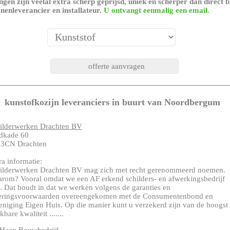
gen zijn veelal extra scherp geprijsd, uniek en scherper dan direct b
nenleverancier en installateur.
U ontvangt eenmalig een email.
kunstofkozijn leveranciers in buurt van Noordbergum
ilderwerken Drachten BV
dkade 60
3CN Drachten
ra informatie:
ilderwerken Drachten BV mag zich met recht gerenommeerd noemen.
rom? Vooral omdat we een AF erkend schilders- en afwerkingsbedrijf
n. Dat houdt in dat we werken volgens de garanties en
eringsvoorwaarden overeengekomen met de Consumentenbond en
eniging Eigen Huis. Op die manier kunt u verzekerd zijn van de hoogst
bare kwaliteit .......