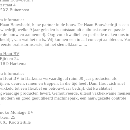
Haan Bouwbedrijf
tastraat 4
5XZ Buitenpost
ra informatie:
Haan Bouwbedrijf: uw partner in de bouw De Haan Bouwbedrijf is een
wbedrijf, welke 9 jaar geleden is ontstaan uit enthousiasme en passie
r de bouw en aannemerij. Oog voor kwaliteit en perfectie maken ons to
 bedrijf, van wat het nu is. Wij kunnen een totaal concept aanbieden. Va
eerste brainstormsessie, tot het sleutelklaar .......
m Hout BV
Bjirken 24
81RD Harkema
ra informatie:
 Hout BV in Harkema vervaardigt al ruim 30 jaar producten als
ijnen, deuren, ramen en trappen. In die tijd heeft Dam Hout zich snel
wikkeld tot een flexibel en betrouwbaar bedrijf, dat kwalitatief
gwaardige producten levert. Gemotiveerde, uiterst vakbekwame mense
 modern en goed geoutilleerd machinepark, een nauwgezette controle
..
moko Montage BV
tkern 25
8XJ Kootstertille