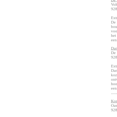
De 
Vol
928
Ext
De 
bou
voo
het
een 
Da
De 
92
Ext
Dam
koz
ont
hoo
een
.....
Ko
Oas
928