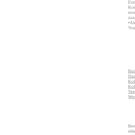
Ext
Kom
mon
zoa
•Al
Vou
Bui
Da
Ko
Kol
Ve
Wes
Ben
eld