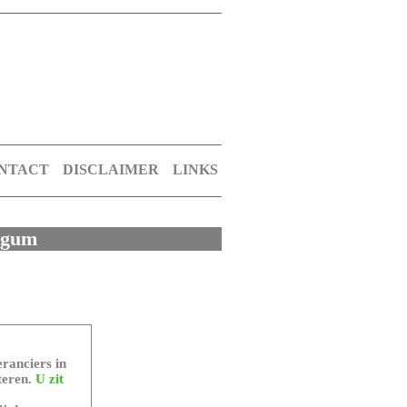
NTACT
DISCLAIMER
LINKS
ergum
ranciers in
teren.
U zit