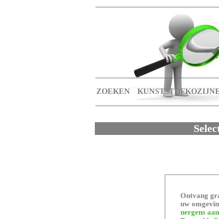
ZOEKEN
KUNSTSTOFKOZIJN
Selec
Ontvang gra
uw omgeving
nergens aan