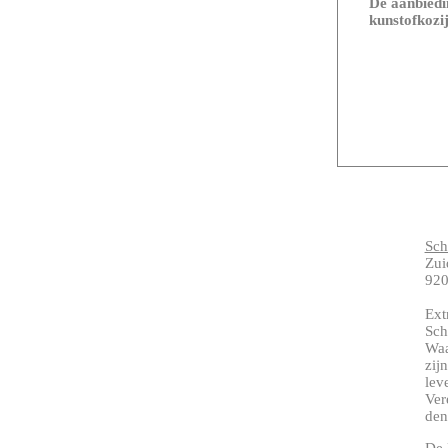
De aanbiedin
kunstofkozij
Sch
Zui
920
Ext
Sch
Waa
zij
lev
Ver
denk