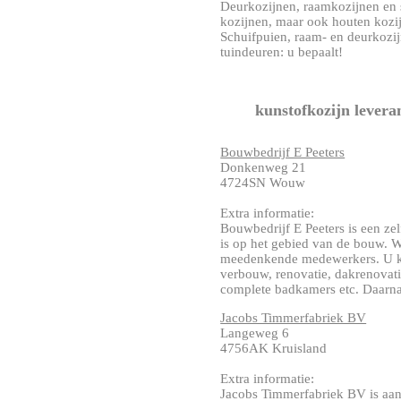
Deurkozijnen, raamkozijnen en 
kozijnen, maar ook houten kozi
Schuifpuien, raam- en deurkozij
tuindeuren: u bepaalt!
kunstofkozijn levera
Bouwbedrijf E Peeters
Donkenweg 21
4724SN Wouw
Extra informatie:
Bouwbedrijf E Peeters is een ze
is op het gebied van de bouw.
meedenkende medewerkers. U kun
verbouw, renovatie, dakrenovat
complete badkamers etc. Daarnaas
Jacobs Timmerfabriek BV
Langeweg 6
4756AK Kruisland
Extra informatie:
Jacobs Timmerfabriek BV is aan