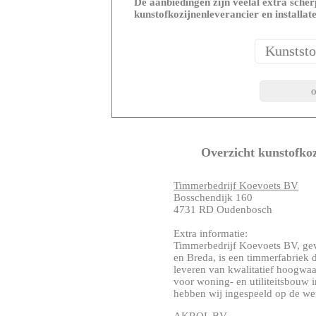
De aanbiedingen zijn veelal extra scherp
kunstofkozijnenleverancier en installat
Overzicht kunstofkoz
Timmerbedrijf Koevoets BV
Bosschendijk 160
4731 RD Oudenbosch
Extra informatie:
Timmerbedrijf Koevoets BV, gev
en Breda, is een timmerfabriek d
leveren van kwalitatief hoogwa
voor woning- en utiliteitsbouw 
hebben wij ingespeeld op de wens