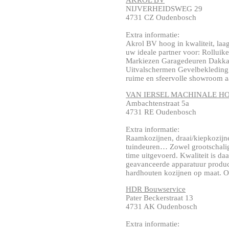
AKROL BV
NIJVERHEIDSWEG 29
4731 CZ Oudenbosch
Extra informatie:
Akrol BV hoog in kwaliteit, laag
uw ideale partner voor: Rollui
Markiezen Garagedeuren Dakkap
Uitvalschermen Gevelbekleding
ruime en sfeervolle showroom aa
VAN IERSEL MACHINALE 
Ambachtenstraat 5a
4731 RE Oudenbosch
Extra informatie:
Raamkozijnen, draai/kiepkozijne
tuindeuren… Zowel grootschalige
time uitgevoerd. Kwaliteit is da
geavanceerde apparatuur produce
hardhouten kozijnen op maat. Onz
HDR Bouwservice
Pater Beckerstraat 13
4731 AK Oudenbosch
Extra informatie: