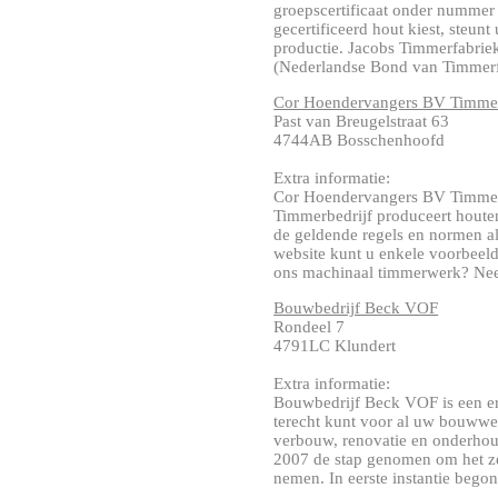
groepscertificaat onder numm
gecertificeerd hout kiest, steu
productie. Jacobs Timmerfabrie
(Nederlandse Bond van Timmerfab
Cor Hoendervangers BV Timmer
Past van Breugelstraat 63
4744AB Bosschenhoofd
Extra informatie:
Cor Hoendervangers BV Timmer
Timmerbedrijf produceert houte
de geldende regels en normen a
website kunt u enkele voorbeeld
ons machinaal timmerwerk? Neem
Bouwbedrijf Beck VOF
Rondeel 7
4791LC Klundert
Extra informatie:
Bouwbedrijf Beck VOF is een er
terecht kunt voor al uw bouwwe
verbouw, renovatie en onderhou
2007 de stap genomen om het ze
nemen. In eerste instantie begon