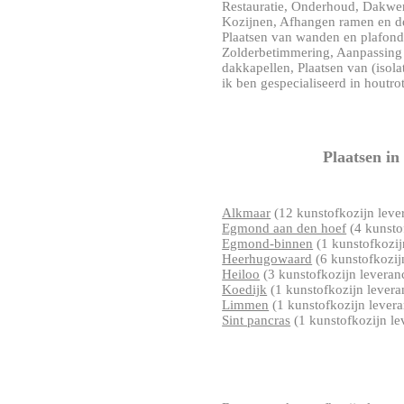
Restauratie, Onderhoud, Dakwe
Kozijnen, Afhangen ramen en d
Plaatsen van wanden en plafond
Zolderbetimmering, Aanpassing
dakkapellen, Plaatsen van (iso
ik ben gespecialiseerd in houtrot
Plaatsen in
Alkmaar
(12 kunstofkozijn lever
Egmond aan den hoef
(4 kunstof
Egmond-binnen
(1 kunstofkozij
Heerhugowaard
(6 kunstofkozij
Heiloo
(3 kunstofkozijn leveranc
Koedijk
(1 kunstofkozijn levera
Limmen
(1 kunstofkozijn levera
Sint pancras
(1 kunstofkozijn le