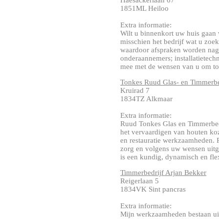
Haesackerlaan 67
1851ML Heiloo
Extra informatie:
Wilt u binnenkort uw huis gaan
misschien het bedrijf wat u zoekt
waardoor afspraken worden nag
onderaannemers; installatietechn
mee met de wensen van u om tot 
Tonkes Ruud Glas- en Timmerbe
Kruirad 7
1834TZ Alkmaar
Extra informatie:
Ruud Tonkes Glas en Timmerbedri
het vervaardigen van houten ko
en restauratie werkzaamheden. P
zorg en volgens uw wensen uit
is een kundig, dynamisch en fle
Timmerbedrijf Arjan Bekker
Reigerlaan 5
1834VK Sint pancras
Extra informatie:
Mijn werkzaamheden bestaan ui