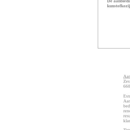
De aanbiedin
kunstofkozij
Aan
Zes
660
Ext
Aan
bed
ren
res
kla