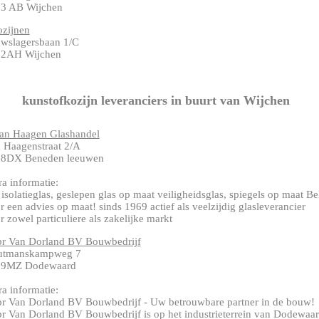
3 AB Wijchen
zijnen
wslagersbaan 1/C
2AH Wijchen
kunstofkozijn leveranciers in buurt van Wijchen
an Haagen Glashandel
 Haagenstraat 2/A
8DX Beneden leeuwen
ra informatie:
isolatieglas, geslepen glas op maat veiligheidsglas, spiegels op maat Be
r een advies op maat! sinds 1969 actief als veelzijdig glasleverancier
r zowel particuliere als zakelijke markt
r Van Dorland BV Bouwbedrijf
utmanskampweg 7
69MZ Dodewaard
ra informatie:
r Van Dorland BV Bouwbedrijf - Uw betrouwbare partner in de bouw!
r Van Dorland BV Bouwbedrijf is op het industrieterrein van Dodewaa