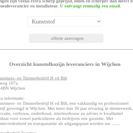
gen zijn veelal extra scherp geprijsd, uniek en scherper dan direct b
nenleverancier en installateur.
U ontvangt eenmalig een email.
Overzicht kunstofkozijn leveranciers in Wijchen
nemers- en Timmerbedrijf H vd Bilt
weg 107a
4BN Wijchen
ra informatie:
nemers- en Timmerbedrijf H vd Bilt, een vakkundig en professioneel
rijf gevestigd te Wijchen. Met meer dan 30 jaar ervaring in timmerwerk,
ovatie, verbouw, onderhoud, interieurbouw en advies is kwalitatief
ultaat voor zowel particulieren als bedrijven een garantie. Met
nttevredenheid en transparantie als uitgangspunt worden uw .......