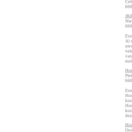
Cel
660
JKR
Ni
660
Ext
Al 
nie
vel
van
isol
Hor
Pie
660
Ext
Hor
koz
Hor
koz
dea
Hou
Oos