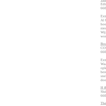
Tim
Edi
660
Ext
Al 
hoo
nie
Wij
won
Bou
CO
660
Ext
Waa
opl
bes
sne
doo
H &
Slu
660
The