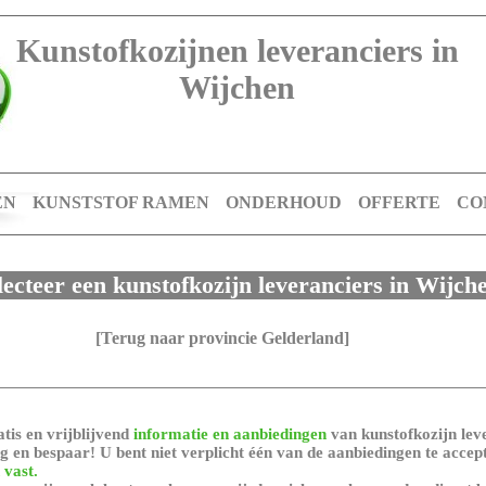
Kunstofkozijnen leveranciers in
Wijchen
EN
KUNSTSTOF RAMEN
ONDERHOUD
OFFERTE
CO
lecteer een kunstofkozijn leveranciers in Wijch
[Terug naar provincie Gelderland]
tis en vrijblijvend
informatie en aanbiedingen
van kunstofkozijn leve
 en bespaar! U bent niet verplicht één van de aanbiedingen te accep
 vast.