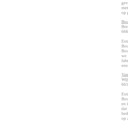
gev
met
op 
Bou
Bre
66
Ext
Bou
Bou
we 
fab
een
Van
Wij
661
Ext
Bou
en 
dat
bed
op 