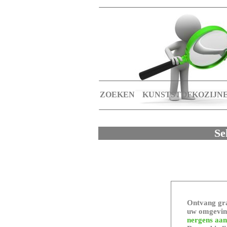
ZOEKEN
KUNSTSTOFKOZIJN
Se
Ontvang gra
uw omgeving
nergens aan