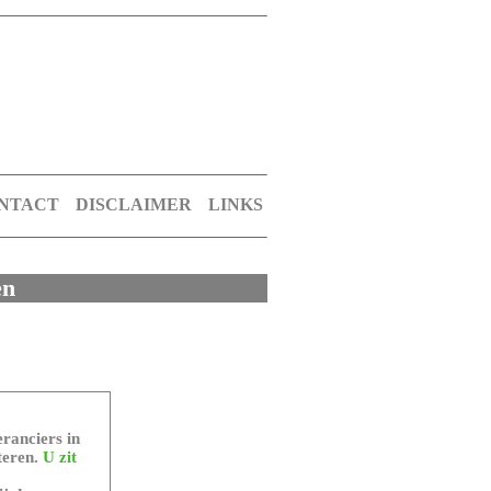
NTACT
DISCLAIMER
LINKS
en
ranciers in
teren.
U zit