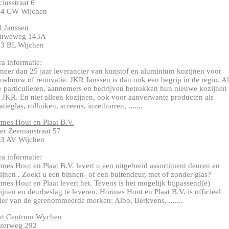
ciusstraat 6
4 CW Wijchen
 Janssen
euweweg 143A
3 BL Wijchen
ra informatie:
meer dan 25 jaar leverancier van kunstof en aluminium kozijnen voor
uwbouw of renovatie. JKR Janssen is dan ook een begrip in de regio. Al
e particulieren, aannemers en bedrijven betrokken hun nieuwe kozijnen
 JKR. En niet alleen kozijnen, ook voor aanverwante producten als
atieglas, rolluiken, screens, inzethorren, .......
mes Hout en Plaat B.V.
ter Zeemanstraat 57
3 AV Wijchen
ra informatie:
mes Hout en Plaat B.V. levert u een uitgebreid assortiment deuren en
ijnen . Zoekt u een binnen- of een buitendeur, met of zonder glas?
mes Hout en Plaat levert het. Tevens is het mogelijk bijpassend(e)
ijnen en deurbeslag te leveren. Hormes Hout en Plaat B.V. is officieel
ler van de gerenommeerde merken: Albo, Berkvens, .......
t Centrum Wychen
terweg 292