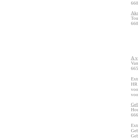
660
Ako
Tou
660
A v
Van
665
Ext
HR 
voo
voo
Geb
Ho
66
Ext
Geb
Geb