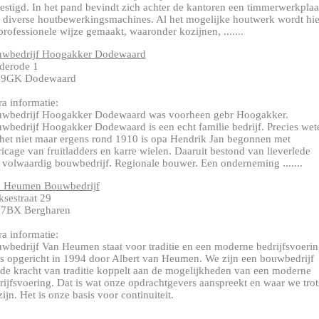
estigd. In het pand bevindt zich achter de kantoren een timmerwerkplaa
 diverse houtbewerkingsmachines. Al het mogelijke houtwerk wordt hie
professionele wijze gemaakt, waaronder kozijnen, .......
wbedrijf Hoogakker Dodewaard
derode 1
69GK Dodewaard
ra informatie:
wbedrijf Hoogakker Dodewaard was voorheen gebr Hoogakker.
wbedrijf Hoogakker Dodewaard is een echt familie bedrijf. Precies wet
het niet maar ergens rond 1910 is opa Hendrik Jan begonnen met
ricage van fruitladders en karre wielen. Daaruit bestond van lieverlede
 volwaardig bouwbedrijf. Regionale bouwer. Een onderneming .......
 Heumen Bouwbedrijf
ksestraat 29
7BX Bergharen
ra informatie:
wbedrijf Van Heumen staat voor traditie en een moderne bedrijfsvoerin
is opgericht in 1994 door Albert van Heumen. We zijn een bouwbedrijf
 de kracht van traditie koppelt aan de mogelijkheden van een moderne
rijfsvoering. Dat is wat onze opdrachtgevers aanspreekt en waar we trot
zijn. Het is onze basis voor continuiteit.