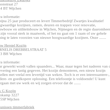
merbedrijf Zwartjes
sonstraat 27
4 BT Wijchen
ra informatie:
bijna 25 jaar produceert en levert Timmerbedrijf Zwartjes kwalitatief
gwaardige kozijnen, ramen, deuren en trappen voor renovatie,
uwbouw en utiliteitsbouw in Wijchen, Nijmegen en de regio daaromhee
 zijn vooral sterk in maatwerk, of het nu gaat om 1 raam of uw gehele
ing te laten voorzien van nieuwe hoogwaardige kozijnen. Onze .......
w Herstel Kozijn
RNELIS DREBBELSTRAAT 5
3 BH Wijchen
ra informatie:
r gewerkt wordt vallen spaanders... Waar, maar tegen het naderen van 
evering een lastig gegeven. Het kozijn demonteren, een nieuw kozijn
tellen met veelal een levertijd van weken. Toch is er een interessantere-,
llere- en goedkopere oplossing. Een telefoontje is voldoende! U kunt
rgaan met uw werk en wij zorgen ervoor dat de .......
 G Kozijn
iskamp 3227
5SP Wijchen
unissen timmerfabriek