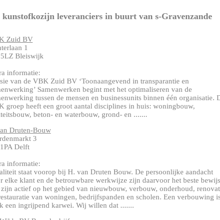
kunstofkozijn leveranciers in buurt van s-Gravenzande
K Zuid BV
terlaan 1
5LZ Bleiswijk
ra informatie:
sie van de VBK Zuid BV ‘Toonaangevend in transparantie en
enwerking’ Samenwerken begint met het optimaliseren van de
enwerking tussen de mensen en businessunits binnen één organisatie. 
 groep heeft een groot aantal disciplines in huis: woningbouw,
liteitsbouw, beton- en waterbouw, grond- en .......
an Druten-Bouw
rdenmarkt 3
1PA Delft
ra informatie:
liteit staat voorop bij H. van Druten Bouw. De persoonlijke aandacht
r elke klant en de betrouwbare werkwijze zijn daarvoor het beste bewijs
 zijn actief op het gebied van nieuwbouw, verbouw, onderhoud, renovat
restauratie van woningen, bedrijfspanden en scholen. Een verbouwing i
k een ingrijpend karwei. Wij willen dat .......