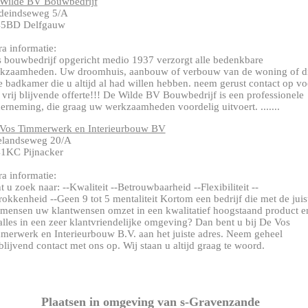
Wilde BV Bouwbedrijf
deindseweg 5/A
45BD Delfgauw
ra informatie:
 bouwbedrijf opgericht medio 1937 verzorgt alle bedenkbare
kzaamheden. Uw droomhuis, aanbouw of verbouw van de woning of d
e badkamer die u altijd al had willen hebben. neem gerust contact op vo
 vrij blijvende offerte!!! De Wilde BV Bouwbedrijf is een professionele
erneming, die graag uw werkzaamheden voordelig uitvoert. .......
Vos Timmerwerk en Interieurbouw BV
elandseweg 20/A
1KC Pijnacker
ra informatie:
t u zoek naar: --Kwaliteit --Betrouwbaarheid --Flexibiliteit --
rokkenheid --Geen 9 tot 5 mentaliteit Kortom een bedrijf die met de juis
mensen uw klantwensen omzet in een kwalitatief hoogstaand product e
 alles in een zeer klantvriendelijke omgeving? Dan bent u bij De Vos
merwerk en Interieurbouw B.V. aan het juiste adres. Neem geheel
jblijvend contact met ons op. Wij staan u altijd graag te woord.
Plaatsen in omgeving van s-Gravenzande