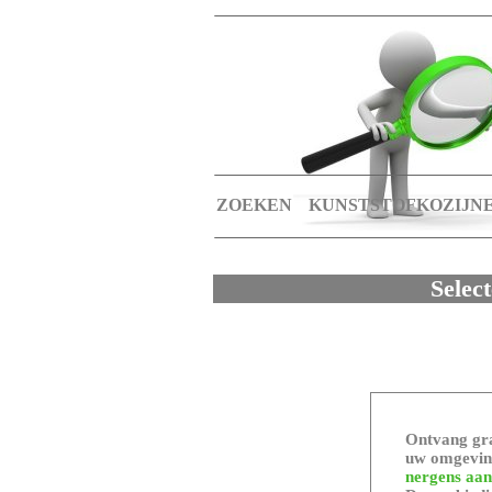
ZOEKEN
KUNSTSTOFKOZIJN
Selec
Ontvang gra
uw omgeving
nergens aan