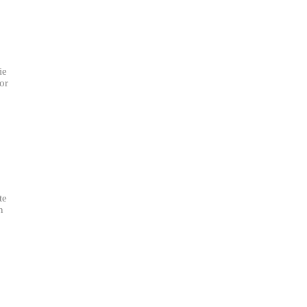
ie
or
te
n