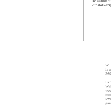
De aanbiedin
kunstofkozij
Wi
Fra
269
Ext
Wel
voo
mon
lev
gar