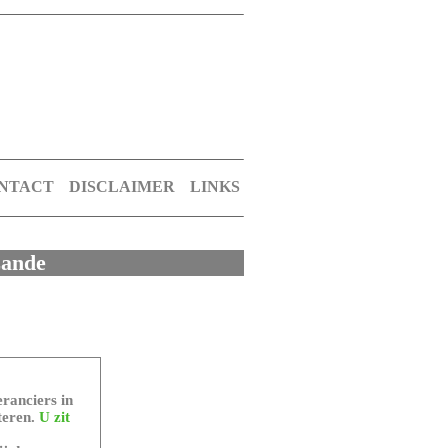
NTACT
DISCLAIMER
LINKS
zande
ranciers in
teren.
U zit