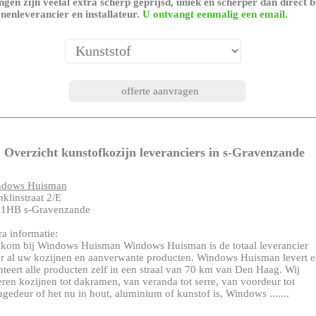
gen zijn veelal extra scherp geprijsd, uniek en scherper dan direct b
nenleverancier en installateur.
U ontvangt eenmalig een email.
Overzicht kunstofkozijn leveranciers in s-Gravenzande
ndows Huisman
nklinstraat 2/E
1HB s-Gravenzande
ra informatie:
kom bij Windows Huisman Windows Huisman is de totaal leverancier
r al uw kozijnen en aanverwante producten. Windows Huisman levert e
teert alle producten zelf in een straal van 70 km van Den Haag. Wij
eren kozijnen tot dakramen, van veranda tot serre, van voordeur tot
agedeur of het nu in hout, aluminium of kunstof is, Windows .......