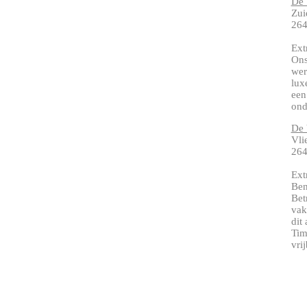
De 
Zui
26
Ext
Ons
wer
lux
een
ond
De 
Vli
264
Ext
Ben
Bet
vak
dit
Tim
vri