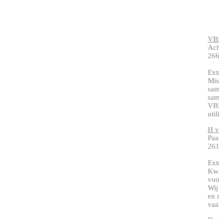
VB
Ach
266
Ext
Mis
sam
sam
VBK
uti
H v
Paa
261
Ext
Kwa
voo
Wij
en 
vaa