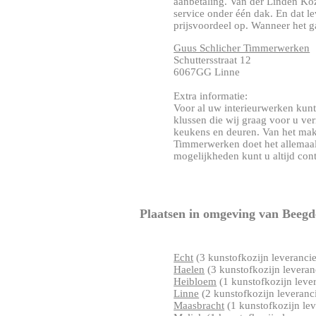
aanbetaling. Van der Linden Koz
service onder één dak. En dat le
prijsvoordeel op. Wanneer het gaa
Guus Schlicher Timmerwerken
Schuttersstraat 12
6067GG Linne
Extra informatie:
Voor al uw interieurwerken kunt
klussen die wij graag voor u ver
keukens en deuren. Van het make
Timmerwerken doet het allemaal.
mogelijkheden kunt u altijd cont
Plaatsen in omgeving van Beeg
Echt
(3 kunstofkozijn leverancie
Haelen
(3 kunstofkozijn leveran
Heibloem
(1 kunstofkozijn lever
Linne
(2 kunstofkozijn leveranci
Maasbracht
(1 kunstofkozijn lev