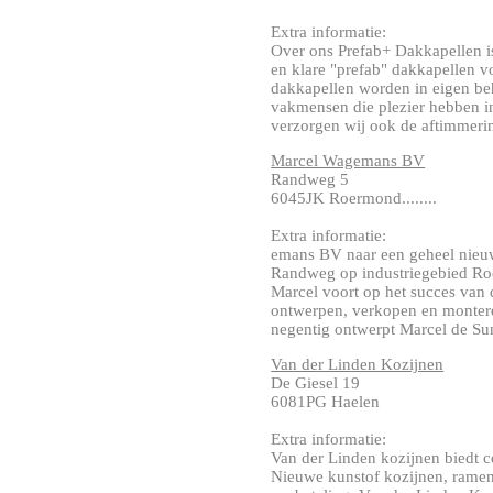
Extra informatie:
Over ons Prefab+ Dakkapellen is
en klare "prefab" dakkapellen vo
dakkapellen worden in eigen b
vakmensen die plezier hebben i
verzorgen wij ook de aftimmering
Marcel Wagemans BV
Randweg 5
6045JK Roermond........
Extra informatie:
emans BV naar een geheel nieuw
Randweg op industriegebied Roe
Marcel voort op het succes van 
ontwerpen, verkopen en monter
negentig ontwerpt Marcel de Sun
Van der Linden Kozijnen
De Giesel 19
6081PG Haelen
Extra informatie:
Van der Linden kozijnen biedt 
Nieuwe kunstof kozijnen, rame