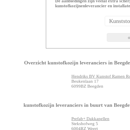
De aanbiedingen zijn veelal extra scherp
kunstofkozijnenleverancier en installat
Overzicht kunstofkozijn leveranciers in Beegd
Hendriks BV Kunstof Ramen Ro
Beukenlaan 17
6099BZ Beegden
kunstofkozijn leveranciers in buurt van Beegd
Prefab+ Dakkapellen
Stekshofweg 5
6004RZ Weert