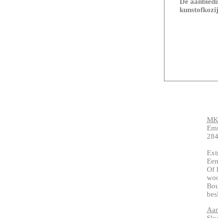
De aanbiedin
kunstofkozij
MKG
Emm
284
Ext
Een
Of 
woo
Bou
bes
Aan