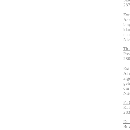
Slo
287
Ext
Aan
lan
kla
naa
Nie
Th 
Pos
28
Ext
Al 
afg
geh
om 
Nie
Fa 
Kat
28
De 
Bov