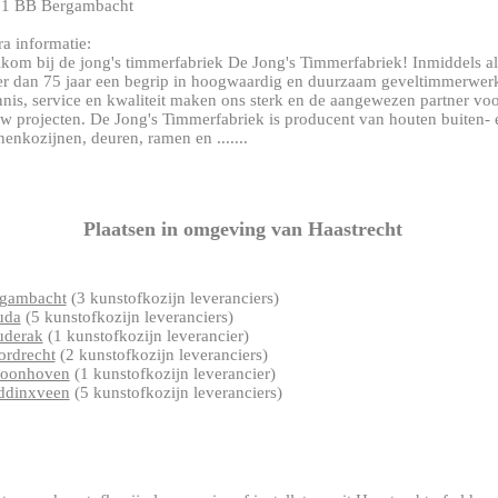
1 BB Bergambacht
ra informatie:
kom bij de jong's timmerfabriek De Jong's Timmerfabriek! Inmiddels al
r dan 75 jaar een begrip in hoogwaardig en duurzaam geveltimmerwer
nis, service en kwaliteit maken ons sterk en de aangewezen partner vo
uw projecten. De Jong's Timmerfabriek is producent van houten buiten- 
nenkozijnen, deuren, ramen en .......
Plaatsen in omgeving van Haastrecht
gambacht
(3 kunstofkozijn leveranciers)
uda
(5 kunstofkozijn leveranciers)
derak
(1 kunstofkozijn leverancier)
rdrecht
(2 kunstofkozijn leveranciers)
hoonhoven
(1 kunstofkozijn leverancier)
ddinxveen
(5 kunstofkozijn leveranciers)