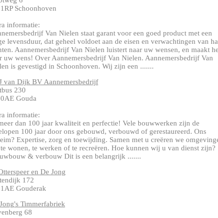
otweg 6
1RP Schoonhoven
ra informatie:
nemersbedrijf Van Nielen staat garant voor een goed product met een
ge levensduur, dat geheel voldoet aan de eisen en verwachtingen van ha
nten. Aannemersbedrijf Van Nielen luistert naar uw wensen, en maakt he
r uw wens! Over Aannemersbedrijf Van Nielen. Aannemersbedrijf Van
len is gevestigd in Schoonhoven. Wij zijn een .......
J van Dijk BV Aannemersbedrijf
tbus 230
00AE Gouda
ra informatie:
meer dan 100 jaar kwaliteit en perfectie! Vele bouwwerken zijn de
elopen 100 jaar door ons gebouwd, verbouwd of gerestaureerd. Ons
eim? Expertise, zorg en toewijding. Samen met u creëren we omgeving
te wonen, te werken of te recreëren. Hoe kunnen wij u van dienst zijn?
uwbouw & verbouw Dit is een belangrijk .......
Otterspeer en De Jong
tendijk 172
31AE Gouderak
Jong's Timmerfabriek
enberg 68