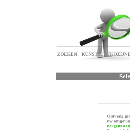
ZOEKEN
KUNSTSTOFKOZIJN
Sel
Ontvang gra
uw omgeving
nergens aan