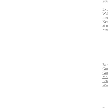
286
Ext
Wel
mee
Ken
al 
bin
Ber
Go
Gou
Moo
Sc
Wa