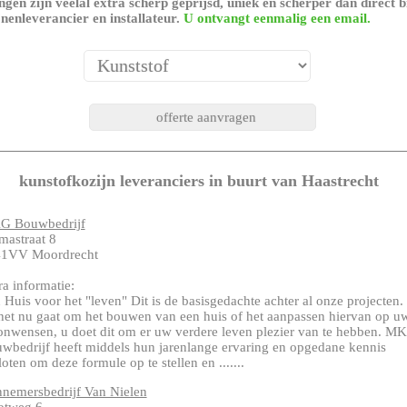
gen zijn veelal extra scherp geprijsd, uniek en scherper dan direct b
nenleverancier en installateur.
U ontvangt eenmalig een email.
kunstofkozijn leveranciers in buurt van Haastrecht
 Bouwbedrijf
astraat 8
1VV Moordrecht
ra informatie:
 Huis voor het "leven" Dit is de basisgedachte achter al onze projecten.
het nu gaat om het bouwen van een huis of het aanpassen hiervan op u
nwensen, u doet dit om er uw verdere leven plezier van te hebben. M
wbedrijf heeft middels hun jarenlange ervaring en opgedane kennis
loten om deze formule op te stellen en .......
nemersbedrijf Van Nielen