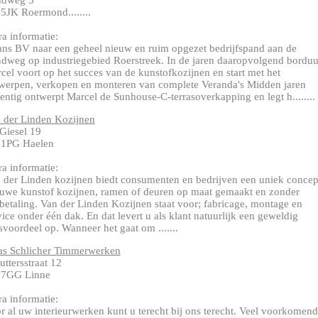
ndweg 5
5JK Roermond........
ra informatie:
ns BV naar een geheel nieuw en ruim opgezet bedrijfspand aan de
dweg op industriegebied Roerstreek. In de jaren daaropvolgend borduu
cel voort op het succes van de kunstofkozijnen en start met het
werpen, verkopen en monteren van complete Veranda's Midden jaren
entig ontwerpt Marcel de Sunhouse-C-terrasoverkapping en legt h........
 der Linden Kozijnen
Giesel 19
1PG Haelen
ra informatie:
 der Linden kozijnen biedt consumenten en bedrijven een uniek concep
uwe kunstof kozijnen, ramen of deuren op maat gemaakt en zonder
betaling. Van der Linden Kozijnen staat voor; fabricage, montage en
vice onder één dak. En dat levert u als klant natuurlijk een geweldig
jsvoordeel op. Wanneer het gaat om .......
s Schlicher Timmerwerken
uttersstraat 12
67GG Linne
ra informatie:
r al uw interieurwerken kunt u terecht bij ons terecht. Veel voorkomen