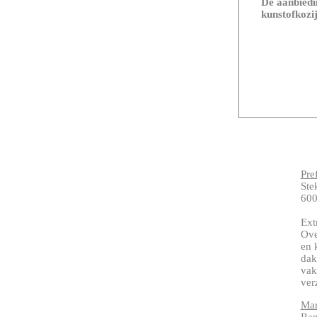
De aanbiedin
kunstofkozij
Pre
Ste
600
Ext
Ove
en 
dak
vak
ver
Mar