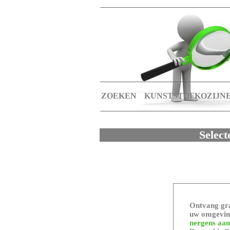
ZOEKEN
KUNSTSTOFKOZIJN
Select
Ontvang gra
uw omgeving
nergens aan