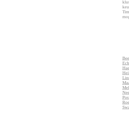
klu
keu
Tim
mog
Be
Ech
Hae
Hei
Lin
Maa
Mel
Nee
Pos
Ro
Sw