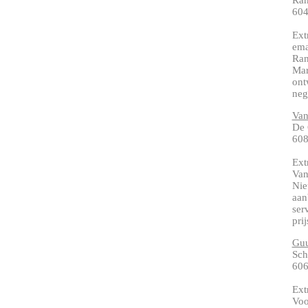
Ra
604
Ext
ema
Ran
Mar
ont
neg
Van
De 
608
Ext
Van
Nie
aan
ser
pri
Guu
Sch
60
Ext
Voo