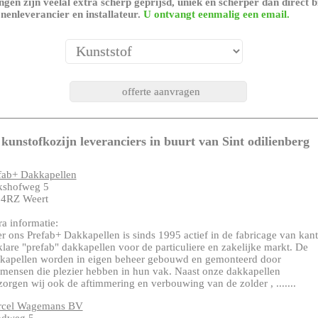
gen zijn veelal extra scherp geprijsd, uniek en scherper dan direct b
nenleverancier en installateur.
U ontvangt eenmalig een email.
kunstofkozijn leveranciers in buurt van Sint odilienberg
fab+ Dakkapellen
kshofweg 5
4RZ Weert
ra informatie:
r ons Prefab+ Dakkapellen is sinds 1995 actief in de fabricage van kant
klare "prefab" dakkapellen voor de particuliere en zakelijke markt. De
kapellen worden in eigen beheer gebouwd en gemonteerd door
mensen die plezier hebben in hun vak. Naast onze dakkapellen
zorgen wij ook de aftimmering en verbouwing van de zolder , .......
cel Wagemans BV