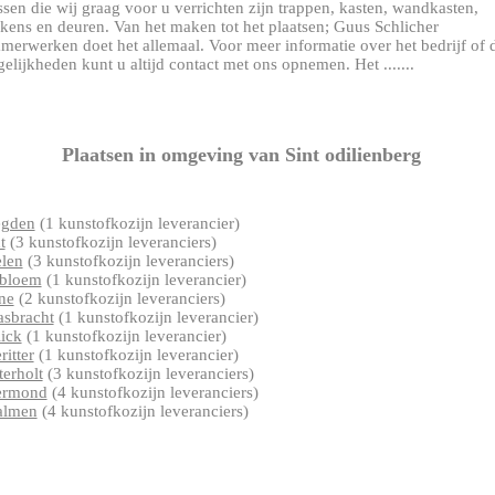
ssen die wij graag voor u verrichten zijn trappen, kasten, wandkasten,
kens en deuren. Van het maken tot het plaatsen; Guus Schlicher
merwerken doet het allemaal. Voor meer informatie over het bedrijf of 
elijkheden kunt u altijd contact met ons opnemen. Het .......
Plaatsen in omgeving van Sint odilienberg
egden
(1 kunstofkozijn leverancier)
t
(3 kunstofkozijn leveranciers)
len
(3 kunstofkozijn leveranciers)
bloem
(1 kunstofkozijn leverancier)
ne
(2 kunstofkozijn leveranciers)
sbracht
(1 kunstofkozijn leverancier)
ick
(1 kunstofkozijn leverancier)
ritter
(1 kunstofkozijn leverancier)
terholt
(3 kunstofkozijn leveranciers)
ermond
(4 kunstofkozijn leveranciers)
almen
(4 kunstofkozijn leveranciers)